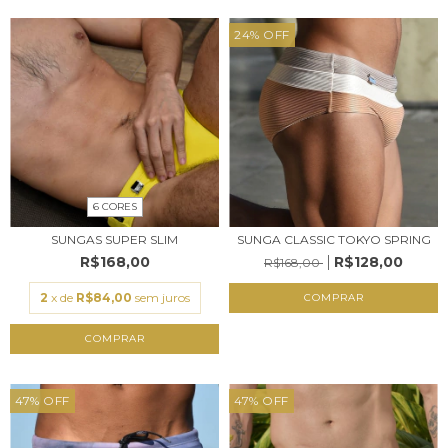
24
%
OFF
6 CORES
SUNGAS SUPER SLIM
SUNGA CLASSIC TOKYO SPRING
R$168,00
R$128,00
R$168,00
2
x de
R$84,00
sem juros
COMPRAR
COMPRAR
47
%
OFF
47
%
OFF