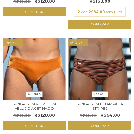
R$168,00
R$128,00
R$168,00
2
x de
R$84,00
sem juros
COMPRAR
COMPRAR
24
%
OFF
50
%
OFF
4 CORES
2 CORES
SUNGA SLIM VELVET EM
SUNGA SLIM ESTAMPADA
VELUDO ACETINADO
STRIPES
R$128,00
R$64,00
R$168,00
R$128,00
COMPRAR
COMPRAR