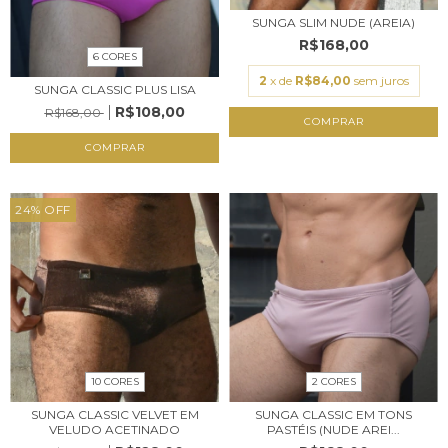
SUNGA SLIM NUDE (AREIA)
R$168,00
6 CORES
2
x de
R$84,00
sem juros
SUNGA CLASSIC PLUS LISA
R$108,00
R$168,00
COMPRAR
COMPRAR
24
%
OFF
2 CORES
10 CORES
SUNGA CLASSIC EM TONS
SUNGA CLASSIC VELVET EM
PASTÉIS (NUDE AREI...
VELUDO ACETINADO