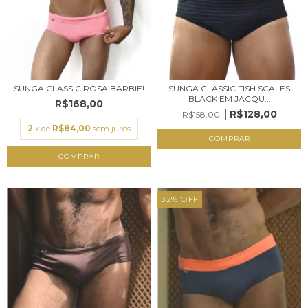
SUNGA CLASSIC ROSA BARBIE!
SUNGA CLASSIC FISH SCALES
BLACK EM JACQU...
R$168,00
R$128,00
R$158,00
2
x de
R$84,00
sem juros
COMPRAR
COMPRAR
32
%
OFF