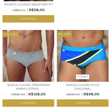
SHORTS LOUNGE WEAR DRY FIT
R$58,00
R$88,00
COMPRAR
24
%
OFF
51
%
OFF
3 CORES
SUNGA CLASSIC PINSTRIPES
SUNGA CLASSIC PLUS
(FINAS LISTRAS...
DIAGONAL
R$128,00
R$68,00
R$168,00
R$138,00
COMPRAR
COMPRAR