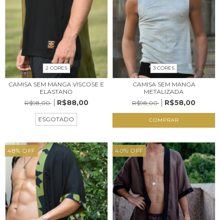
2 CORES
3 CORES
CAMISA SEM MANGA VISCOSE E
CAMISA SEM MANGA
ELASTANO
METALIZADA
R$88,00
R$58,00
R$98,00
R$98,00
ESGOTADO
COMPRAR
48
%
OFF
40
%
OFF