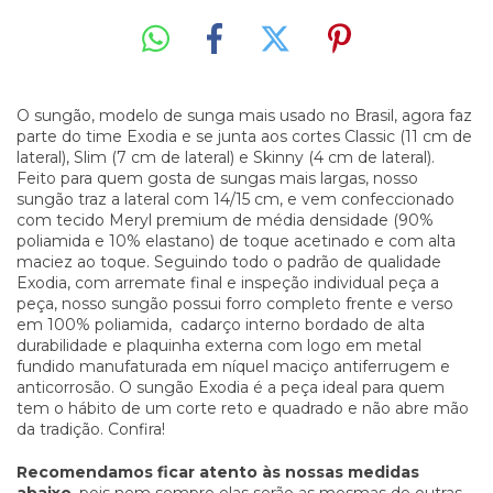
O sungão, modelo de sunga mais usado no Brasil, agora faz
parte do time Exodia e se junta aos cortes Classic (11 cm de
lateral), Slim (7 cm de lateral) e Skinny (4 cm de lateral).
Feito para quem gosta de sungas mais largas, nosso
sungão traz a lateral com 14/15 cm, e vem confeccionado
com tecido Meryl premium de média densidade (90%
poliamida e 10% elastano) de toque acetinado e com alta
maciez ao toque. Seguindo todo o padrão de qualidade
Exodia, com arremate final e inspeção individual peça a
peça, nosso sungão possui forro completo frente e verso
em 100% poliamida, cadarço interno bordado de alta
durabilidade e plaquinha externa com logo em metal
fundido manufaturada em níquel maciço antiferrugem e
anticorrosão. O sungão Exodia é a peça ideal para quem
tem o hábito de um corte reto e quadrado e não abre mão
da tradição. Confira!
Recomendamos ficar atento às nossas medidas
abaixo
, pois nem sempre elas serão as mesmas de outras