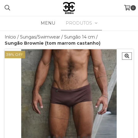
0
MENU
PRODUTOS
Início
/
Sungas/Swimwear
/
Sungão 14 cm
/
Sungão Brownie (tom marrom castanho)
38
%
OFF