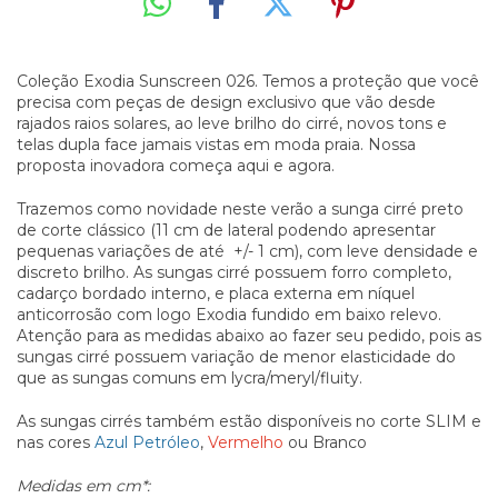
Coleção Exodia Sunscreen 026. Temos a proteção que você
precisa com peças de design exclusivo que vão desde
rajados raios solares, ao leve brilho do cirré, novos tons e
telas dupla face jamais vistas em moda praia. Nossa
proposta inovadora começa aqui e agora.
Trazemos como novidade neste verão a sunga cirré preto
de corte clássico (11 cm de lateral podendo apresentar
pequenas variações de até +/- 1 cm), com leve densidade e
discreto brilho. As sungas cirré possuem forro completo,
cadarço bordado interno, e placa externa em níquel
anticorrosão com logo Exodia fundido em baixo relevo.
Atenção para as medidas abaixo ao fazer seu pedido, pois as
sungas cirré possuem variação de menor elasticidade do
que as sungas comuns em lycra/meryl/fluity.
As sungas cirrés também estão disponíveis no corte SLIM e
nas cores
Azul Petróleo
,
Vermelho
ou
Branco
Medidas
em cm*: