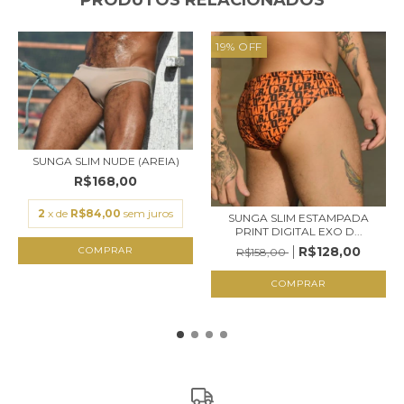
19
%
OFF
SUNGA SLIM NUDE (AREIA)
R$168,00
2
x de
R$84,00
sem juros
SUNGA SLIM ESTAMPADA
PRINT DIGITAL EXO D...
R$128,00
COMPRAR
R$158,00
COMPRAR