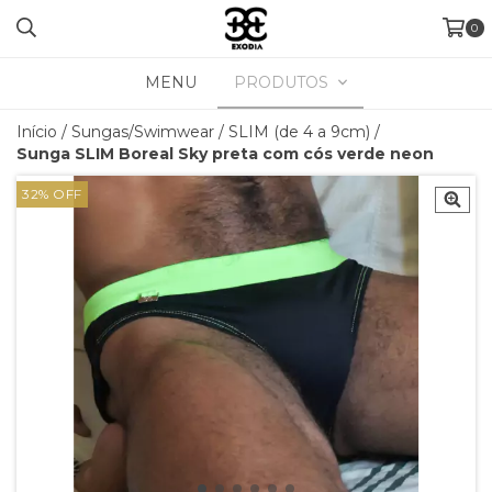
0
MENU
PRODUTOS
Início
/
Sungas/Swimwear
/
SLIM (de 4 a 9cm)
/
Sunga SLIM Boreal Sky preta com cós verde neon
32
%
OFF