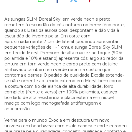
As sungas SLIM Boreal Sky, em verde neon e preto,
remetem à escuridão do céu noturno no hemisfério norte,
quando as luzes da aurora boral despontam e dão vida à
escuridão do inverno polar. Em corte com
aproximadamente 7 cm de lateral (podendo apresentar
pequenas variações de +- 1 cm), a sunga Boreal Sky SLIM
em tecido Meryl Premium de alta maciez ao toque (90%
poliamida e 10% elastano) apresenta cós largo ao redor da
cintura em tom verde neon e corpo preto com detalhe
alinhavado também em verde néon na costura que
contorna a pernas. O padrão de qualidade Exodia extende-
se não somente ao tecido externo em Meryl, bem como
a costura com fio de elanca de alta durabilidade, forro
completo (frente e verso) em 100% poliamida, cadarço
bordado de alta resistência e placa externa em níquel
maciço com logo monografada antiferrugem e
anticorrosão.
Venha para o mundo Exodia em descubra um novo
universo em beachwear com estilo carioca e corte europeu
que preza pela durabilidade, conceito, qualidade, conforto e